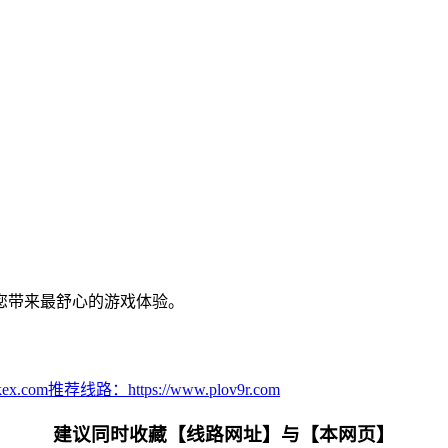
您带来最舒心的游戏体验。
kex.com
推荐线路：
https://www.plov9r.com
建议同时收藏【线路网址】与【本网页】