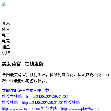
真人
体育
电子
电竞
捕鱼
棋牌
美女荷官 · 在线发牌
全网最美荷官，倾情出演，极致视觉盛宴，多元游戏种类，为
您带来最舒心的游戏体验。
立即注册
进入主页
APP下载
推荐主线路：
https://34.96.227.59:31202
推荐线路：
https://34.96.227.59:31201
推荐线路：
https://www.1nzkex.com
推荐线路：
https://www.plov9r.com